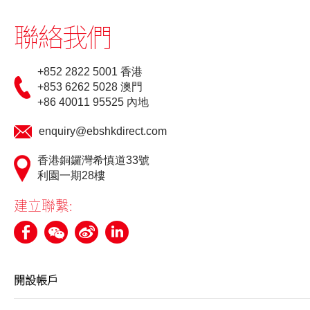
「期貨寶」免費試用
聯絡我們
「期貨寶」
+852 2822 5001 香港
「股票期權寶」
+853 6262 5028 澳門
+86 40011 95525 內地
「港股易」(簡體版)
enquiry@ebshkdirect.com
美股易II
香港銅鑼灣希慎道33號
MT4
利園一期28樓
表格
建立聯繫:
光證財富高 用户指南
交易示範
開設帳戶
短片教室