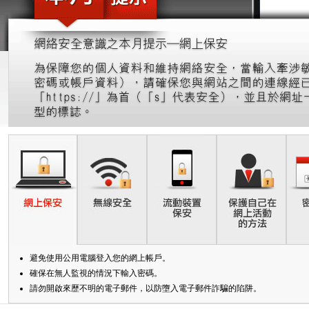
美股
新股上市
新股快訊
股票處理
聯絡我們
光證財富高
期貨合約
財富管理
EN
繁
简
流動交易 (eMO!)
股票期權
報價服務
認股證
帳戶
債券
產品
技術支援
外匯服務
表格
交易所買賣基金
下載
避免使用公用電腦登入您的網上帳戶。
光證財富高
確保在無人監視的情況下輸入密碼。
請勿開啟來歷不明的電子郵件，以防墮入電子郵件詐騙的陷阱。
eMO! 免費流動交易程式