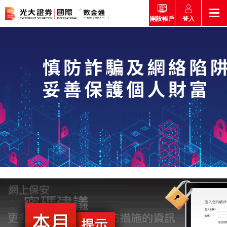
登入
開設帳戶
返回
返回
返回
返回
產品
市場快訊
市場導航
幫助
市場快訊
簡介
市場概要
研究報告總覽
收費及其他費用
市場導航
港股
股票搜尋
投資速遞
激活您的網上帳戶
產品
證券孖展買賣服務
常見問題
市場資訊
外匯攻略
幫助
互惠基金
交易
財經日誌
媒體訪問
認購新股
新客戶專區
款項處理