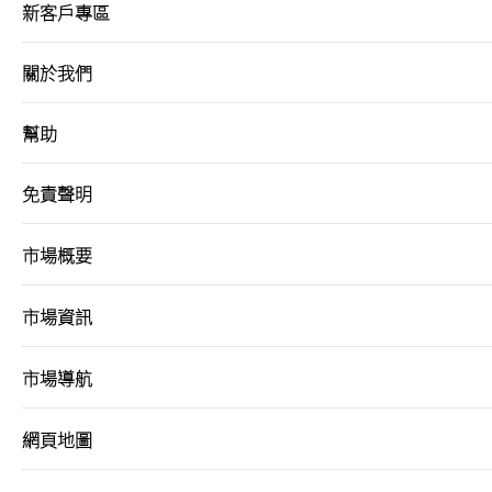
新客戶專區
港股網上交易平台
關於我們
期貨寶
流動期貨交易
幫助
股票期權寶
免責聲明
流動股票期權交易
市場概要
雙重認證機制（2FA）
市場資訊
衍生產品知識
市場導航
虛擬資產知識
網頁地圖
證券按倉比率查詢