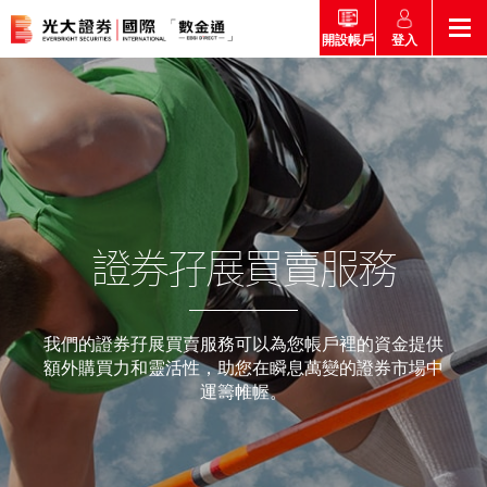
登入
開設帳戶
返回
返回
返回
返回
產品
市場快訊
市場導航
幫助
市場快訊
簡介
市場概要
研究報告總覽
收費及其他費用
證券孖展買賣服務
市場導航
港股
股票搜尋
投資速遞
激活您的網上帳戶
產品
證券孖展買賣服務
我們的證券孖展買賣服務可以為您帳戶裡的資金提供
常見問題
市場資訊
外匯攻略
額外購買力和靈活性，助您在瞬息萬變的證券市場中
幫助
互惠基金
運籌帷幄。
交易
財經日誌
媒體訪問
認購新股
新客戶專區
款項處理