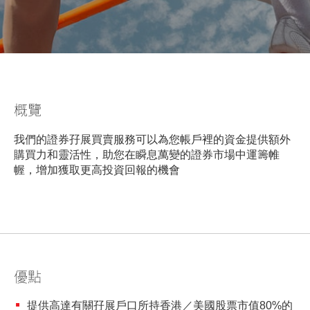
美股
新股上市
新股快訊
股票處理
聯絡我們
光證財富高
期貨合約
財富管理
EN
繁
简
流動交易 (eMO!)
股票期權
報價服務
概覽
認股證
帳戶
我們的證券孖展買賣服務可以為您帳戶裡的資金提供額外
債券
證券孖展買賣服務
產品
購買力和靈活性，助您在瞬息萬變的證券市場中運籌帷
幄，增加獲取更高投資回報的機會
技術支援
外匯服務
表格
交易所買賣基金
下載
光證財富高
優點
eMO! 免費流動交易程式
提供高達有關孖展戶口所持香港／美國股票市值80%的