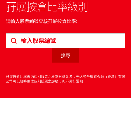
孖展按倉比率級別
港股網上交易平台
期貨寶
請輸入股票編號查核孖展按倉比率:
流動期貨交易
股票期權寶
流動股票期權交易
雙重認證機制（2FA）
孖展按倉比率表內個別股票之級別只供參考，光大證券數碼金融（香港）有限
公司可以隨時更改個別股票之評級，恕不另行通知
衍生產品知識
虛擬資產知識
證券按倉比率查詢