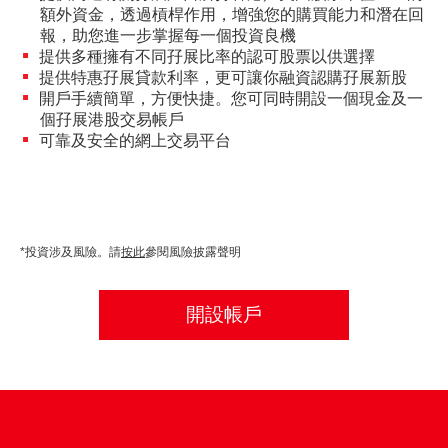
額外資金，透過槓桿作用，增強您的購買能力和潛在回
「期貨寶」免費試用
報，助您進一步掌握每一個投資良機
提供多種擁有不同孖展比率的認可股票以供選擇
「期貨寶」
提供特惠孖展貸款利率，更可讓你融資認購孖展新股
開戶手續簡單，方便快捷。您可同時開設一個現金及一
「股票期權寶」
個孖展港股交易帳戶
可靠及安全的網上交易平台
「港股易」(簡體版)
美股易II
MT4
*投資涉及風險。請
按此
參閱風險披露聲明
表格
開設帳戶
光證財富高 用户指南
交易示範
短片教室