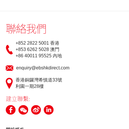
更新個人資料
聯絡我們
客戶同意書 - 香港投資者識別碼制度及場外證券交易匯報制度
及首次公開招股結算平台
+852 2822 5001 香港
+853 6262 5028 澳門
網絡安全意識
+86 40011 95525 內地
友情連結
enquiry@ebshkdirect.com
香港銅鑼灣希慎道33號
利園一期28樓
建立聯繫: