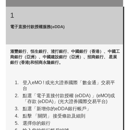
更新個人資料
1
客戶同意書 - 香港投資者識別碼制度及場外證券交易匯報制度
電子直接付款授權服務(eDDA)
及首次公開招股結算平台
網絡安全意識
滙豐銀行、恒生銀行、渣打銀行、中國銀行（香港）、中國工
商銀行（亞洲）、中國建設銀行（亞洲）、招商銀行、 星展
銀行 (香港)和招商永隆銀行。
友情連結
登入eMO ! 或光大證券國際「數金通」交易平
台
點選「電子直接付款授權 (eDDA) 」(eMO!)或
「存款 (eDDA)」(光大證券國際交易平台)
點選「新增你的eDDA銀行帳戶」
點擊 「關閉」 接受條款及細則
選擇你的銀行