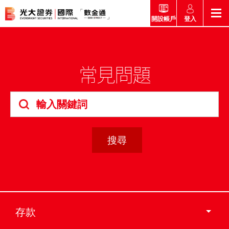
登入
開設帳戶
返回
返回
返回
返回
產品
常見問題
市場快訊
市場導航
幫助
市場快訊
簡介
市場概要
研究報告總覽
收費及其他費用
市場導航
港股
股票搜尋
投資速遞
激活您的網上帳戶
產品
證券孖展買賣服務
常見問題
市場資訊
外匯攻略
幫助
互惠基金
交易
財經日誌
媒體訪問
認購新股
新客戶專區
款項處理
存款