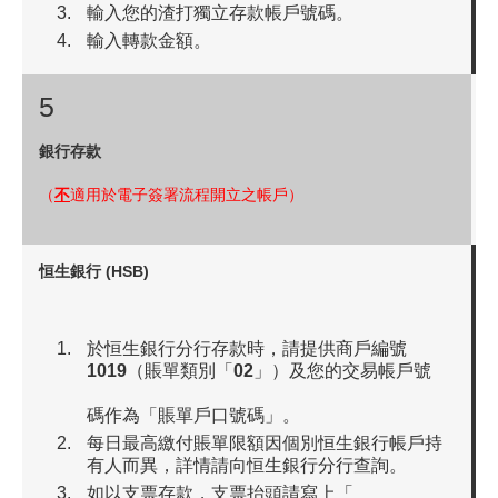
輸入您的渣打獨立存款帳戶號碼。
輸入轉款金額。
5
銀行存款
（
不
適用於電子簽署流程開立之帳戶）
恒生銀行 (HSB)
於恒生銀行分行存款時，請提供商戶編號
1019
（賬單類別「
02
」）及您的交易帳戶號
碼作為「賬單戶口號碼」。
每日最高繳付賬單限額因個別恒生銀行帳戶持
有人而異，詳情請向恒生銀行分行查詢。
如以支票存款，支票抬頭請寫上「