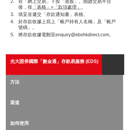
在「網上交易」下按「港股」。開啟交易平台
後，按
「表格」>「款項處理」
。
港股網上交易平台
填妥並遞交「存款通知書」表格。
期貨寶
於存款收據上寫上「帳戶持有人名稱」及「帳戶
號碼」。
流動期貨交易
將存款收據電郵至enquiry@ebshkdirect.com。
股票期權寶
流動股票期權交易
光大證券國際「數金通」存款易服務 (EDS)
雙重認證機制（2FA）
方法
衍生產品知識
虛擬資產知識
渠道
證券按倉比率查詢
如何使用