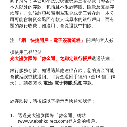
閣下持有；本公司不接受現金或第三者存款（即客戶
本人以外的存款，包括且不限於轉賬、匯款及支票存
「期貨寶」免費試用
款等）。如該款項被識別為現金或第三者存款，本公
司可能會將資金退回存款人或原本的銀行戶口，而有
「期貨寶」
關的銀行收費，如適用，會從退款中扣除。
「股票期權寶」
注
:
「網上快捷開戶 – 電子簽署流程」
開戶的客人必
「港股易」(簡體版)
須使用已登記於
美股易II
光大證券國際「數金通」之綁定銀行帳戶
透過該網上
MT4
銀行服務存款。如透過其他途徑存款，您的資金可能
會被延誤或被退回。（資金退回手續約 7至14 個工作
表格
天）。請參閱 6.
電匯/ 電子轉賬系統
存款。
光證財富高 用户指南
於存款後，請按照以下指示盡快通知我們：
交易示範
透過光大證券國際「數金通」網站
(
wwww.ebshkdirect.com
)登入您的帳戶。
短片教室