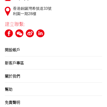
香港銅鑼灣希慎道33號
利園一期28樓
建立聯繫:
開設帳戶
新客戶專區
關於我們
幫助
免責聲明