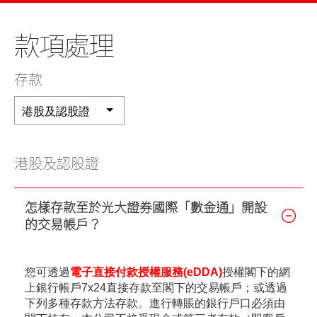
美股
新股上市
新股快訊
股票處理
聯絡我們
款項處理
光證財富高
期貨合約
財富管理
EN
繁
简
流動交易 (eMO!)
股票期權
存款
報價服務
認股證
港股及認股證
帳戶
債券
產品
港股及認股證
技術支援
外匯服務
怎樣存款至於光大證券國際「數金通」開設
表格
的交易帳戶？
交易所買賣基金
下載
您可透過
電子直接付款授權服務(eDDA)
授權閣下的網
光證財富高
上銀行帳戶7x24直接存款至閣下的交易帳戶；或透過
下列多種存款方法存款。進行轉賬的銀行戶口必須由
eMO! 免費流動交易程式