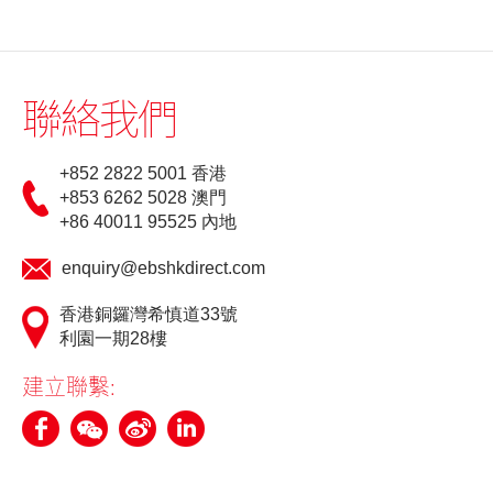
更新個人資料
聯絡我們
客戶同意書 - 香港投資者識別碼制度及場外證券交易匯報制度
及首次公開招股結算平台
+852 2822 5001 香港
網絡安全意識
+853 6262 5028 澳門
+86 40011 95525 內地
友情連結
enquiry@ebshkdirect.com
香港銅鑼灣希慎道33號
利園一期28樓
建立聯繫: