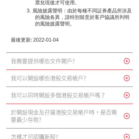
票兌現後才可使用。
港股網上交易平台
風險披露聲明：由於每種不同証券產品所涉及
的風險各異，請特別留意於客戶協議所列明
期貨寶
的風險披露聲明。
流動期貨交易
最後更新: 2022-01-04
股票期權寶
我需要提供哪些文件開戶?
流動股票期權交易
雙重認證機制（2FA）
我可以開設哪些港股交易帳戶?
衍生產品知識
我可以同時開設多個港股交易帳戶嗎？
虛擬資產知識
於開設現金及孖展港股交易帳戶時，是否需
要最少存款?
證券按倉比率查詢
怎樣才可認購新股?