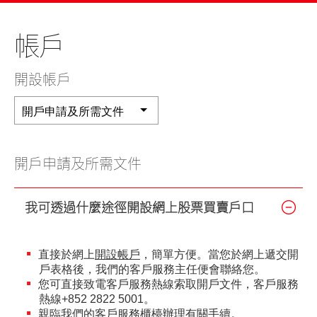
美股
新股上市
新股快訊
股票處理
聯絡我們
帳戶
光證財富高
期貨合約
財富管理
EN
繁
简
流動交易 (eMO!)
股票期權
開設帳戶
報價服務
認股證
開戶申請及所需文件
帳戶
債券
產品
開戶申請及所需文件
技術支援
外匯服務
我可透過什麼途徑開設網上股票買賣戶口
表格
交易所買賣基金
下載
直接於網上
開設帳戶
，簡單方便。當您於網上遞交開
戶表格後，我們的客戶服務主任便會聯絡您。
光證財富高
您可直接致電客戶服務熱線索取開戶文件，客戶服務
熱線+852 2822 5001。
eMO! 免費流動交易程式
親臨我們的
客戶服務櫃檯
辦理有關手續。