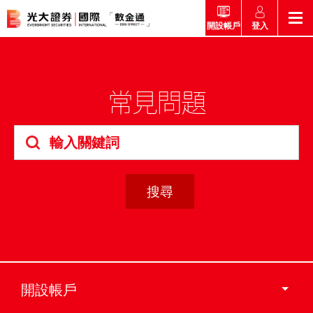
登入
開設帳戶
返回
返回
返回
返回
產品
常見問題
市場快訊
市場導航
幫助
市場快訊
簡介
市場概要
研究報告總覽
收費及其他費用
市場導航
港股
股票搜尋
投資速遞
激活您的網上帳戶
產品
證券孖展買賣服務
常見問題
市場資訊
外匯攻略
幫助
互惠基金
交易
財經日誌
媒體訪問
認購新股
新客戶專區
款項處理
開設帳戶