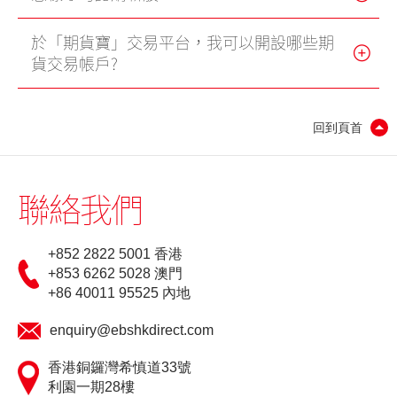
更新個人資料
於「期貨寶」交易平台，我可以開設哪些期
貨交易帳戶?
客戶同意書 - 香港投資者識別碼制度及場外證券交易匯報制度
及首次公開招股結算平台
回到頁首
網絡安全意識
聯絡我們
友情連結
+852 2822 5001 香港
+853 6262 5028 澳門
+86 40011 95525 內地
enquiry@ebshkdirect.com
香港銅鑼灣希慎道33號
利園一期28樓