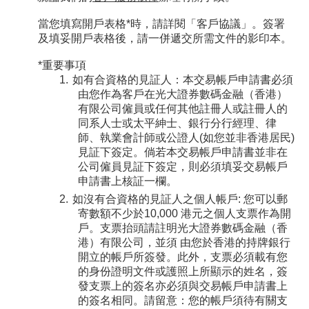
「期貨寶」免費試用
當您填寫開戶表格*時，請詳閱「客戶協議」。簽署
及填妥開戶表格後，請一併遞交所需文件的影印本。
「期貨寶」
*重要事項
「股票期權寶」
如有合資格的見証人：本交易帳戶申請書必須
由您作為客戶在光大證券數碼金融（香港）
「港股易」(簡體版)
有限公司僱員或任何其他註冊人或註冊人的
同系人士或太平紳士、銀行分行經理、律
美股易II
師、執業會計師或公證人(如您並非香港居民)
見証下簽定。倘若本交易帳戶申請書並非在
MT4
公司僱員見証下簽定，則必須填妥交易帳戶
申請書上核証一欄。
表格
如沒有合資格的見証人之個人帳戶: 您可以郵
寄數額不少於10,000 港元之個人支票作為開
戶。支票抬頭請註明光大證券數碼金融（香
光證財富高 用户指南
港）有限公司，並須 由您於香港的持牌銀行
開立的帳戶所簽發。此外，支票必須載有您
交易示範
的身份證明文件或護照上所顯示的姓名，簽
發支票上的簽名亦必須與交易帳戶申請書上
短片教室
的簽名相同。請留意：您的帳戶須待有關支