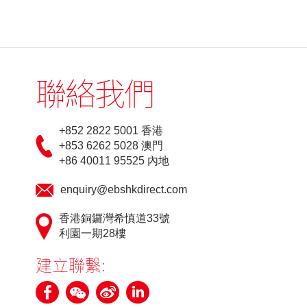
聯絡我們
+852 2822 5001 香港
+853 6262 5028 澳門
+86 40011 95525 內地
enquiry@ebshkdirect.com
香港銅鑼灣希慎道33號
利園一期28樓
建立聯繫: