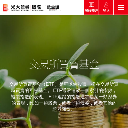
登入
開設帳戶
返回
返回
返回
返回
產品
市場快訊
市場導航
幫助
市場快訊
簡介
市場概要
研究報告總覽
收費及其他費用
交易所買賣基金
市場導航
港股
股票搜尋
投資速遞
激活您的網上帳戶
產品
證券孖展買賣服務
交易所買賣基金（ETF）是可以像股票一樣在交易所實
時買賣的互惠基金。 ETF通常追蹤一個索引的指數，
常見問題
市場資訊
外匯攻略
複製指數的表現。 ETF追蹤的指數通常是某一類證券
幫助
互惠基金
的表現，比如一類股票，或者一類債券，或者其他的
交易
證券類型。
財經日誌
媒體訪問
認購新股
新客戶專區
款項處理