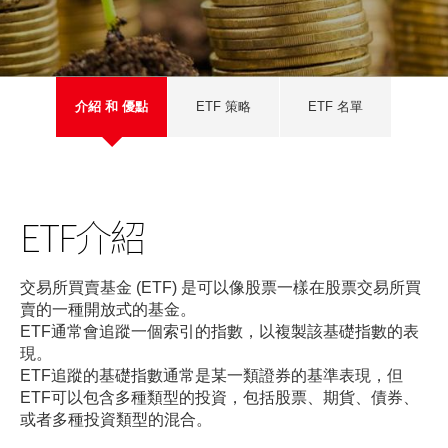
美股
新股上市
新股快訊
股票處理
聯絡我們
光證財富高
期貨合約
財富管理
EN
繁
简
流動交易 (eMO!)
股票期權
介紹 和 優點
ETF 策略
ETF 名單
報價服務
認股證
帳戶
債券
產品
ETF介紹
技術支援
外匯服務
交易所買賣基金 (ETF) 是可以像股票一樣在股票交易所買
表格
賣的一種開放式的基金。
交易所買賣基金
ETF通常會追蹤一個索引的指數，以複製該基礎指數的表
下載
現。
ETF追蹤的基礎指數通常是某一類證券的基準表現，但
光證財富高
ETF可以包含多種類型的投資，包括股票、期貨、債券、
或者多種投資類型的混合。
eMO! 免費流動交易程式