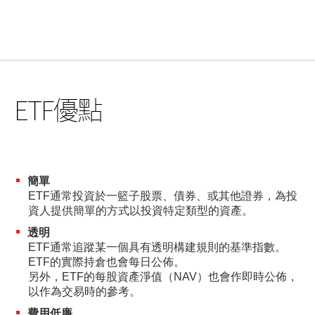
「期貨寶」免費試用
「期貨寶」
「股票期權寶」
ETF優點
「港股易」(簡體版)
美股易II
MT4
簡單
ETF通常投資於一籃子股票、債券、或其他證券，為投
表格
資人提供簡單的方式以投資特定類型的資產。
透明
光證財富高 用户指南
ETF通常追蹤某一個具有透明構建規則的基準指數。
ETF的實際持倉也會每日公佈。
交易示範
另外，ETF的每股資產淨值（NAV）也會作即時公佈，
以作為交易時的參考。
短片教室
費用低廉