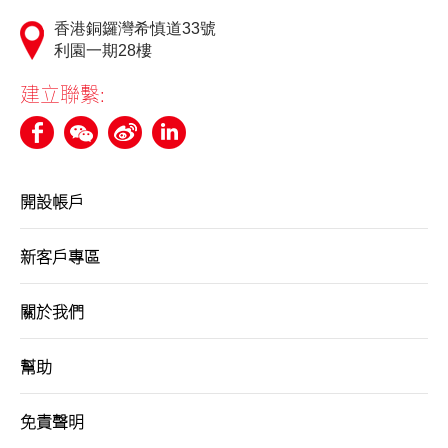
香港銅鑼灣希慎道33號
利園一期28樓
建立聯繫:
開設帳戶
新客戶專區
關於我們
幫助
免責聲明