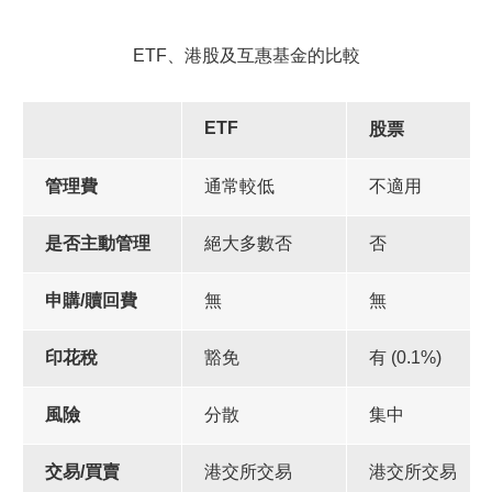
更新個人資料
ETF、港股及互惠基金的比較
客戶同意書 - 香港投資者識別碼制度及場外證券交易匯報制度
及首次公開招股結算平台
ETF
股票
管理費
通常較低
不適用
網絡安全意識
是否主動管理
絕大多數否
否
友情連結
申購/贖回費
無
無
印花稅
豁免
有 (0.1%)
風險
分散
集中
交易/買賣
港交所交易
港交所交易