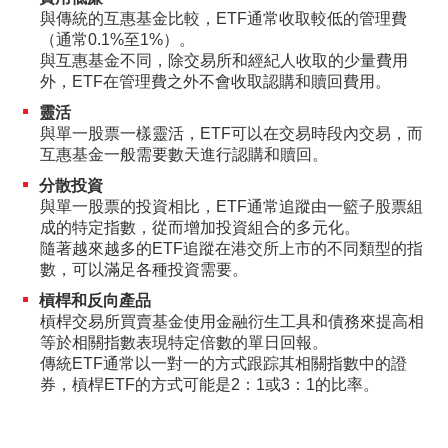
與傳統的互惠基金比較，ETF通常收取較低的管理費
港股網上交易平台
（通常0.1%至1%）。
與互惠基金不同，除交易所和經紀人收取的少量費用
期貨寶
外，ETF在管理費之外不會收取認購和贖回費用。
流動期貨交易
靈活
與單一股票一樣靈活，ETF可以在交易時段內交易，而
股票期權寶
互惠基金一般需要數天進行認購和贖回。
分散投資
流動股票期權交易
與單一股票的投資相比，ETF通常追蹤由一籃子股票組
成的特定指數，從而增加投資組合的多元化。
雙重認證機制（2FA）
隨著越來越多的ETF追蹤在港交所上市的不同類型的指
數，可以滿足各種投資需要。
衍生產品知識
槓桿和反向產品
槓桿交易所買賣基金使用金融衍生工具和債務來提高相
等於相關指數表現特定倍數的單日回報。
虛擬資產知識
傳統ETF通常以一對一的方式跟踪其相關指數中的證
券，槓桿ETF的方式可能是2：1或3：1的比率。
證券按倉比率查詢