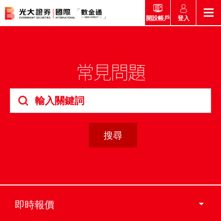
登入
開設帳戶
返回
返回
返回
返回
產品
常見問題
市場快訊
市場導航
幫助
市場快訊
簡介
市場概要
研究報告總覽
收費及其他費用
市場導航
港股
股票搜尋
投資速遞
激活您的網上帳戶
產品
證券孖展買賣服務
常見問題
市場資訊
外匯攻略
幫助
互惠基金
交易
財經日誌
媒體訪問
認購新股
新客戶專區
款項處理
即時報價