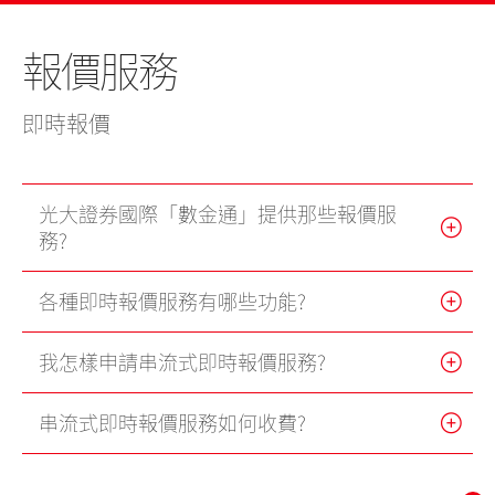
美股
新股上市
新股快訊
股票處理
聯絡我們
報價服務
光證財富高
期貨合約
財富管理
EN
繁
简
流動交易 (eMO!)
股票期權
即時報價
報價服務
認股證
帳戶
光大證券國際「數金通」提供那些報價服
債券
務?
產品
技術支援
外匯服務
各種即時報價服務有哪些功能?
表格
交易所買賣基金
我怎樣申請串流式即時報價服務?
下載
串流式即時報價服務如何收費?
光證財富高
eMO! 免費流動交易程式