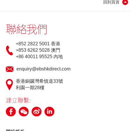
回到頁首
「期貨寶」免費試用
「期貨寶」
聯絡我們
「股票期權寶」
+852 2822 5001 香港
「港股易」(簡體版)
+853 6262 5028 澳門
+86 40011 95525 內地
美股易II
enquiry@ebshkdirect.com
MT4
香港銅鑼灣希慎道33號
表格
利園一期28樓
光證財富高 用户指南
建立聯繫:
交易示範
短片教室