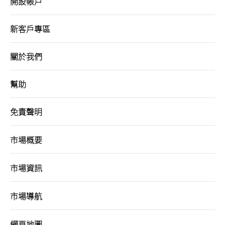
開設帳戶
港股網上交易平台
新客戶專區
期貨寶
關於我們
流動期貨交易
股票期權寶
幫助
流動股票期權交易
免責聲明
雙重認證機制（2FA）
市場概要
衍生產品知識
市場資訊
虛擬資產知識
市場導航
證券按倉比率查詢
網頁地圖