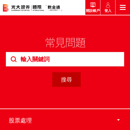
登入
開設帳戶
返回
返回
返回
返回
產品
常見問題
市場快訊
市場導航
幫助
市場快訊
簡介
市場概要
研究報告總覽
收費及其他費用
市場導航
港股
股票搜尋
投資速遞
激活您的網上帳戶
產品
證券孖展買賣服務
常見問題
市場資訊
外匯攻略
幫助
互惠基金
交易
財經日誌
媒體訪問
認購新股
新客戶專區
款項處理
股票處理