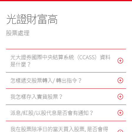
美股
新股上市
新股快訊
股票處理
聯絡我們
光證財富高
光證財富高
期貨合約
財富管理
EN
繁
简
流動交易 (eMO!)
股票期權
股票處理
報價服務
認股證
帳戶
光大證券國際中央結算系統（CCASS）資料
債券
是什麼？
產品
技術支援
外匯服務
怎樣遞交股票轉入/ 轉出指令？
表格
交易所買賣基金
我怎樣存入實貨股票？
下載
派息/紅股/以股代息是否會有通知？
光證財富高
我在股票除凈日的當天買入股票, 是否會得
eMO! 免費流動交易程式