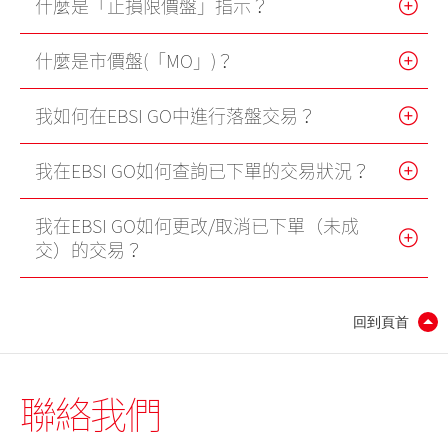
什麼是「止損限價盤」指示？
港股網上交易平台
什麼是市價盤(「MO」)？
期貨寶
我如何在EBSI GO中進行落盤交易？
流動期貨交易
股票期權寶
我在EBSI GO如何查詢已下單的交易狀況？
流動股票期權交易
我在EBSI GO如何更改/取消已下單（未成
雙重認證機制（2FA）
交）的交易？
衍生產品知識
回到頁首
虛擬資產知識
聯絡我們
證券按倉比率查詢