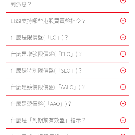
到派息？
「期貨寶」免費試用
EBSI支持哪些港股買賣盤指令？
「期貨寶」
「股票期權寶」
什麼是限價盤(「LO」)？
「港股易」(簡體版)
什麼是增強限價盤(「ELO」)？
美股易II
什麼是特別限價盤(「SLO」)？
MT4
表格
什麼是競價限價盤(「AALO」)？
光證財富高 用户指南
什麼是競價盤(「AAO」)？
交易示範
什麼是「到期前有效盤」指示？
短片教室